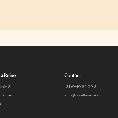
La Reine
Contact
lein 3
+31 (0)40 82 00 311
ndhoven
info@hotellareine.nl
e