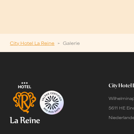
City Hotel La Reine
>
Galerie
City Hotel 
Wilhelminap
5611 HE Ei
Niederland