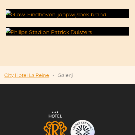
City Hotel La Reine
>
Galerij