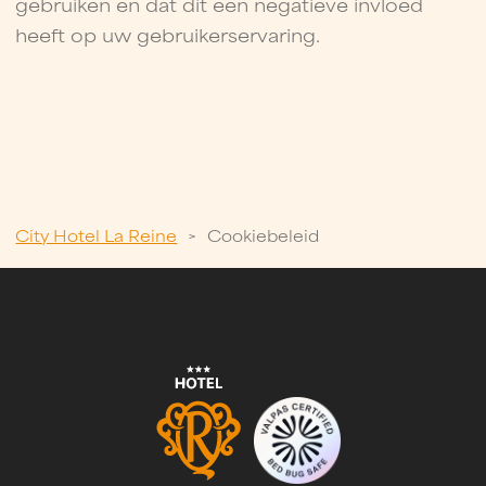
gebruiken en dat dit een negatieve invloed
heeft op uw gebruikerservaring.
City Hotel La Reine
>
Cookiebeleid